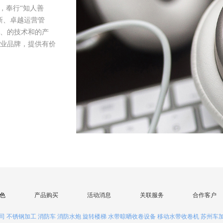
，奉行“知人善
新、卓越运营管
、的技术和的产
业品牌，提供有价
色
产品购买
活动消息
关联服务
合作客户
司
不锈钢加工
消防车
消防水炮
旋转楼梯
水带晾晒收卷设备
移动水带收卷机
苏州车