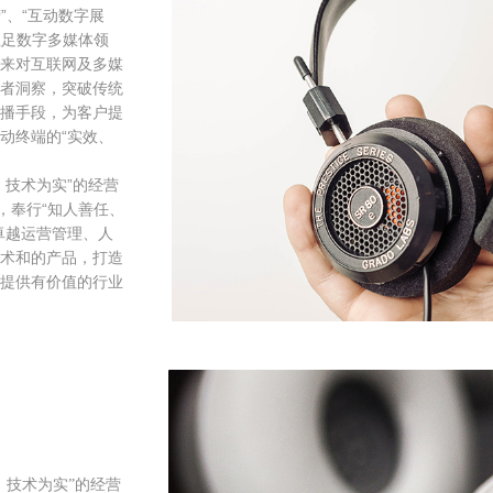
”、“互动数字展
立足数字多媒体领
来对互联网及多媒
者洞察，突破传统
播手段，为客户提
动终端的“实效、
、技术为实”的经营
，奉行“知人善任、
卓越运营管理、人
术和的产品，打造
提供有价值的行业
、技术为实”的经营